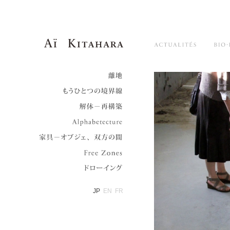
Aï Kitahara
Main menu
Skip to primary content
Skip to secondary content
Actualités
離地
もうひとつの境界線
解体－再構築
Alphabetecture
家具－オブジェ、双方の間
Zones Franches
ドローイング
JP
EN
FR