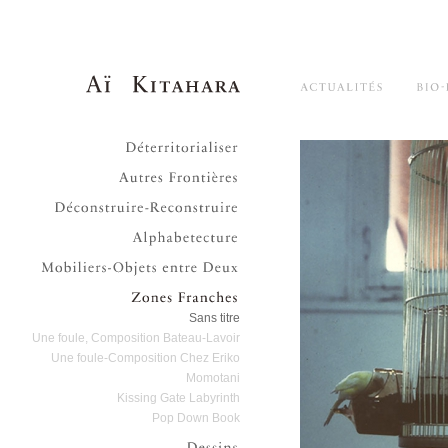
Aï Kitahara
Main menu
Skip to primary content
Skip to secondary content
Actualités
Déterritorialiser
Autre frontières
Déconstruire-Reconstruire
Alphabetecture
Mobiliers-Objets entre deux
Zones Franches
Sans titre
Une foule, Composition Bateau-Lavoir
Une foule-Composition Chez Eriko
Momotani
Kissing Gate Labyrinth
Pop Down Book
Dessins